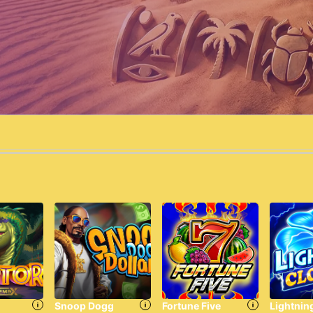
Snoop Dogg
Fortune Five
Lightnin