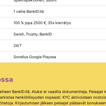
Spelinspektionen, Suomi
1 vaihe BankID:llä
100 % jopa 2500 €, 35x kierrätys
Swish, Trustly, BankID
24/7
Sovellus Google Playssa
ossa
iheen BankID:llä. Aluksi ei vaadita dokumentteja. Pelaajat
arkistaa henkilöllisyyden nopeasti. KYC aktivoidaan nostoi
lötietoja. Kirjautumisen jälkeen pelaajat pääsevät bonukseen