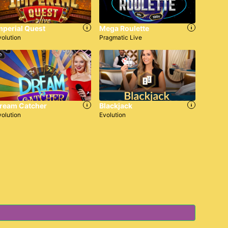
mperial Quest
Mega Roulette
volution
Pragmatic Live
ream Catcher
Blackjack
volution
Evolution