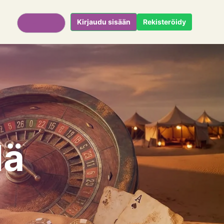
Kirjaudu sisään
Rekisteröidy
FI-FI
lä