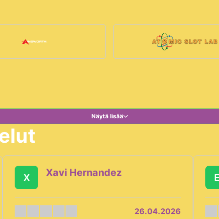
Näytä lisää
elut
Xavi Hernandez
X
26.04.2026